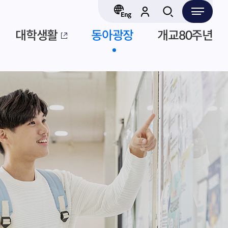
대학생활
동아광장
개교80주년